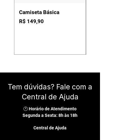
Camiseta Básica
Chinelo Conforto e
Lona
Preço
R$ 149,90
Preço
R$ 199,90
Tem dúvidas? Fale com a
Central de Ajuda
🕐 Horário de Atendimento
Segunda a Sexta: 8h às 18h
Central de Ajuda