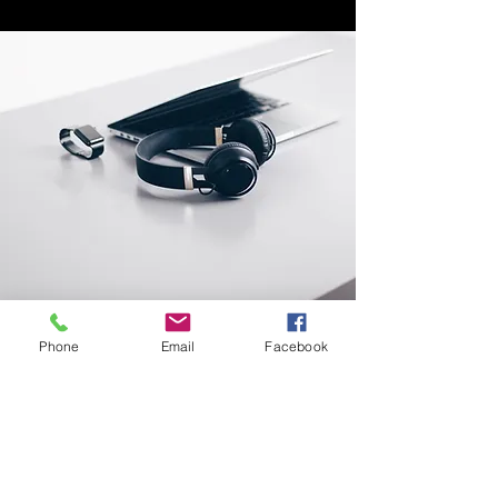
Phone
Email
Facebook
Endereço
Rua Prates, 194 - Bom Retiro
SP
01121-000
info@meusite.com