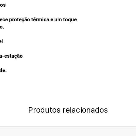
ios
ece proteção térmica e um toque
o.
el
ia-estação
de.
Produtos relacionados