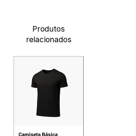
Produtos
relacionados
Camiseta Básica
Chinelo Conforto e