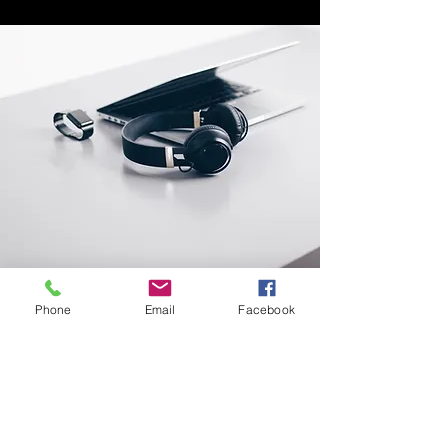
Phone
Email
Facebook
Endereço
Rua Prates, 194 - Bom Retiro
SP
01121-000
info@meusite.com