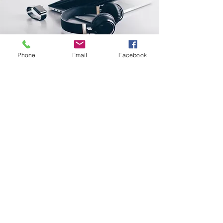
Phone
Email
Facebook
Endereço
Rua Prates, 194 - Bom Retiro
SP
01121-000
info@meusite.com
Telefone:
(11) 3456-7890